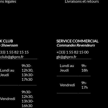
ns légales
Livraisons et retours
K CLUB
SERVICE COMMERCIAL
e Showroom
Commandes Revendeurs
(33) 1 55 82 15 15
+(33) 1 55 82 15 00
kclub@gkpro.fr
gk@gkpro.fr
9h30-
Lundi au
9h-
Lundi au
12h30,
Jeudi
18h
Jeudi
13h30-
17h30
9h-
Vendredi
17h
9h30-
12h30,
Vendredi
13h30-
16h30