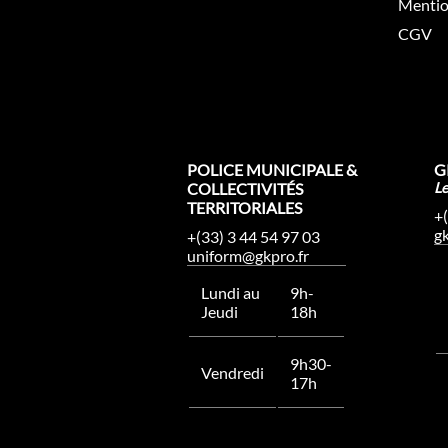
Mentio
CGV
POLICE MUNICIPALE &
G
COLLECTIVITÉS
L
TERRITORIALES
+
g
+(33) 3 44 54 97 03
uniform@gkpro.fr
Lundi au
9h-
Jeudi
18h
9h30-
Vendredi
17h