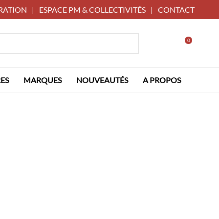
RATION
|
ESPACE PM & COLLECTIVITÉS
|
CONTACT
0
ES
MARQUES
NOUVEAUTÉS
A PROPOS