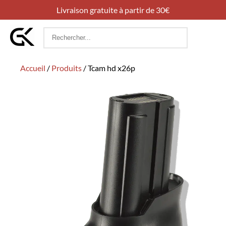
Livraison gratuite à partir de 30€
Rechercher
:
Accueil
/
Produits
/
Tcam hd x26p