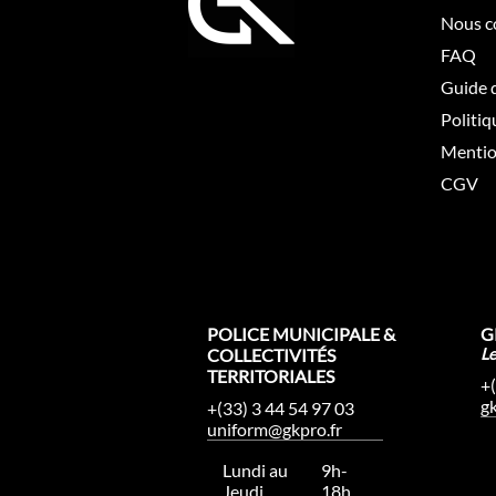
Nous c
FAQ
Guide d
Politiq
Mentio
CGV
POLICE MUNICIPALE &
G
COLLECTIVITÉS
L
TERRITORIALES
+
g
+(33) 3 44 54 97 03
uniform@gkpro.fr
Lundi au
9h-
Jeudi
18h