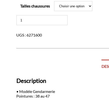
Tailles chaussures
quantité
de
Bottes
de
UGS :
6271600
moto
montantes
DES
Description
• Modèle Gendarmerie
Pointures : 38 au 47