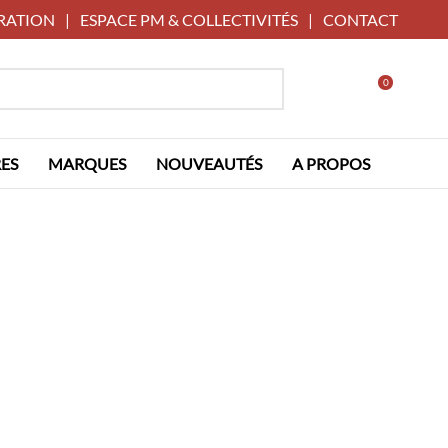
RATION
|
ESPACE PM & COLLECTIVITÉS
|
CONTACT
0
ES
MARQUES
NOUVEAUTÉS
A PROPOS