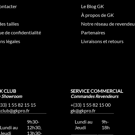
ontacter
Le Blog GK
À propos de GK
es tailles
Notre réseau de revendeu
ue de confidentialité
Partenaires
ns légales
Livraisons et retours
K CLUB
SERVICE COMMERCIAL
e Showroom
Commandes Revendeurs
(33) 1 55 82 15 15
+(33) 1 55 82 15 00
kclub@gkpro.fr
gk@gkpro.fr
9h30-
Lundi au
9h-
Lundi au
12h30,
Jeudi
18h
Jeudi
13h30-