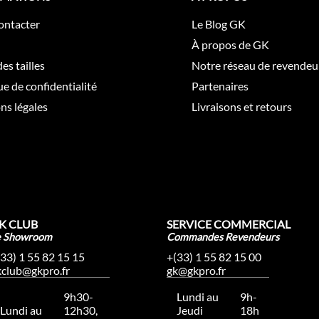
ontacter
Le Blog GK
À propos de GK
es tailles
Notre réseau de revendeu
ue de confidentialité
Partenaires
ns légales
Livraisons et retours
K CLUB
SERVICE COMMERCIAL
e Showroom
Commandes Revendeurs
(33) 1 55 82 15 15
+(33) 1 55 82 15 00
kclub@gkpro.fr
gk@gkpro.fr
9h30-
Lundi au
9h-
Lundi au
12h30,
Jeudi
18h