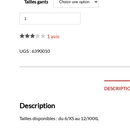
Tailles gants
quantité
de
Gants
ceremonie
1
avis
UGS :
6390010
DESCRIPTI
Description
Tailles disponibles : du 6/XS au 12/XXXL