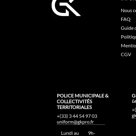
Nous c
FAQ
Guide d
Politiq
Mentio
CGV
POLICE MUNICIPALE &
G
COLLECTIVITÉS
L
TERRITORIALES
+
g
+(33) 3 44 54 97 03
uniform@gkpro.fr
Lundi au
9h-