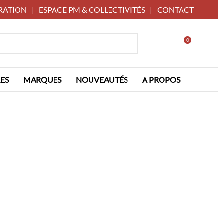
RATION
|
ESPACE PM & COLLECTIVITÉS
|
CONTACT
0
ES
MARQUES
NOUVEAUTÉS
A PROPOS