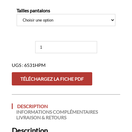
Tailles pantalons
quantité
de
Pantalon
de
UGS :
6531HPM
ceremonie
hiver
TÉLÉCHARGEZ LA FICHE PDF
DESCRIPTION
INFORMATIONS COMPLÉMENTAIRES
LIVRAISON & RETOURS
Description