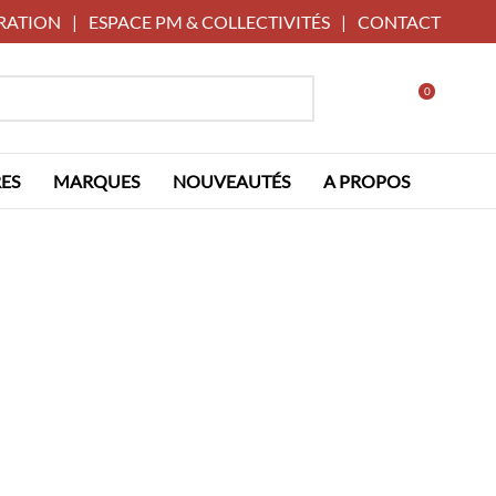
RATION
|
ESPACE PM & COLLECTIVITÉS
|
CONTACT
0
ES
MARQUES
NOUVEAUTÉS
A PROPOS