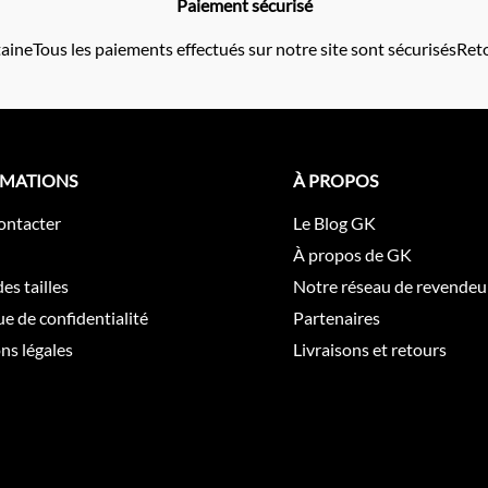
Paiement sécurisé
taine
Tous les paiements effectués sur notre site sont sécurisés
Reto
RMATIONS
À PROPOS
ontacter
Le Blog GK
À propos de GK
es tailles
Notre réseau de revendeu
ue de confidentialité
Partenaires
ns légales
Livraisons et retours