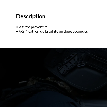
Description
• A ti tre préventi f
• Vérifi cati on de la teinte en deux secondes