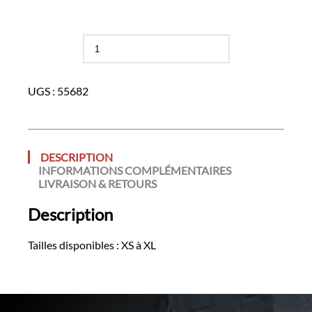
quantité
de
Brassiere
de
UGS :
55682
protection
DESCRIPTION
INFORMATIONS COMPLÉMENTAIRES
LIVRAISON & RETOURS
Description
Tailles disponibles : XS à XL