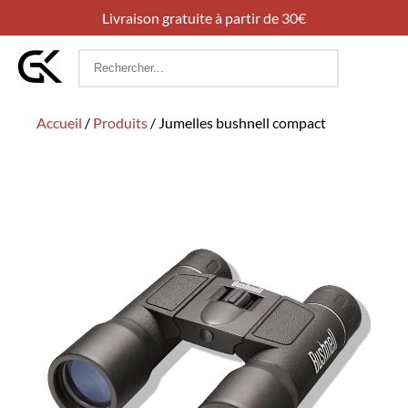
Livraison gratuite à partir de 30€
Rechercher
:
Accueil
/
Produits
/
Jumelles bushnell compact