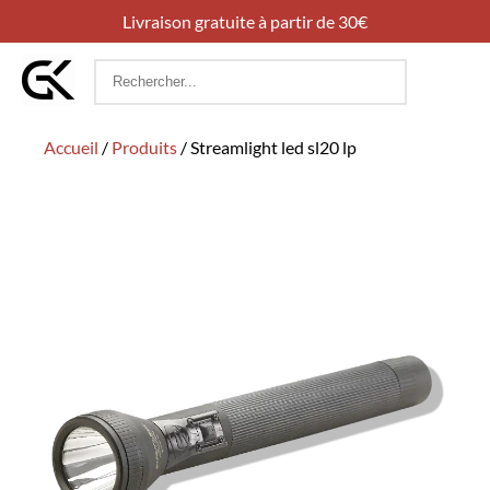
Livraison gratuite à partir de 30€
Rechercher
:
Accueil
/
Produits
/
Streamlight led sl20 lp