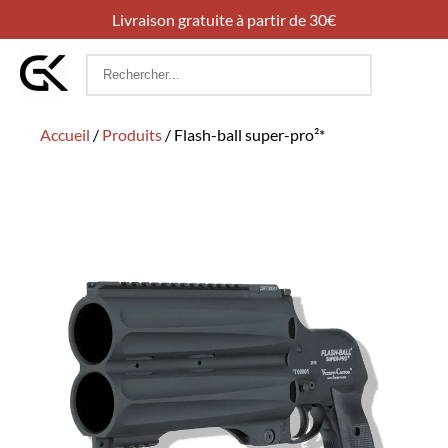
Livraison gratuite à partir de 30€
Rechercher
:
Accueil
/
Produits
/
Flash-ball super-pro²*