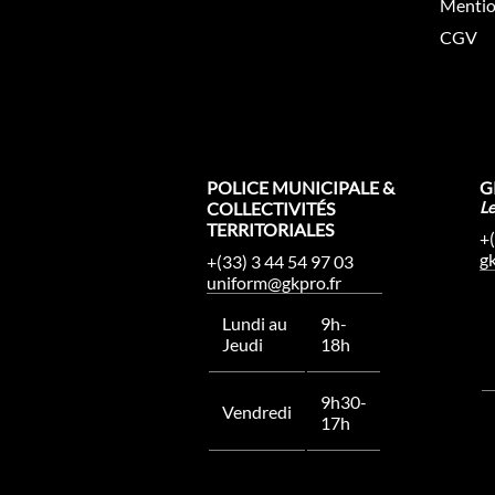
Mentio
CGV
POLICE MUNICIPALE &
G
COLLECTIVITÉS
L
TERRITORIALES
+
g
+(33) 3 44 54 97 03
uniform@gkpro.fr
Lundi au
9h-
Jeudi
18h
9h30-
Vendredi
17h