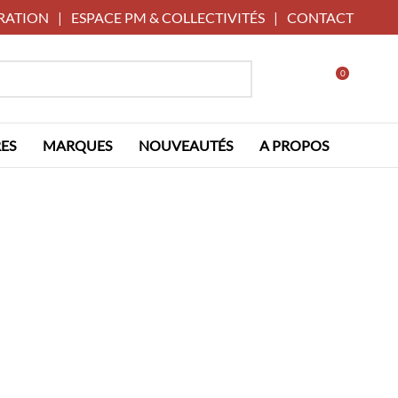
RATION
|
ESPACE PM & COLLECTIVITÉS
|
CONTACT
0
ES
MARQUES
NOUVEAUTÉS
A PROPOS