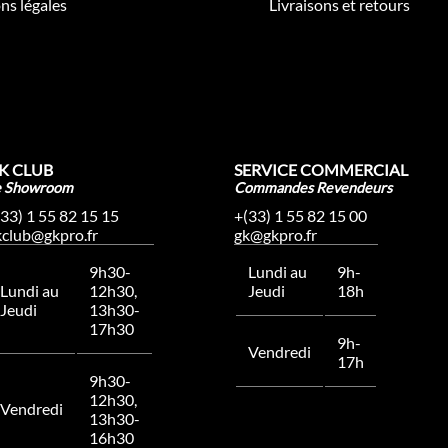
ns légales
Livraisons et retours
K CLUB
SERVICE COMMERCIAL
e Showroom
Commandes Revendeurs
(33) 1 55 82 15 15
+(33) 1 55 82 15 00
kclub@gkpro.fr
gk@gkpro.fr
9h30-
Lundi au
9h-
Lundi au
12h30,
Jeudi
18h
Jeudi
13h30-
17h30
9h-
Vendredi
17h
9h30-
12h30,
Vendredi
13h30-
16h30