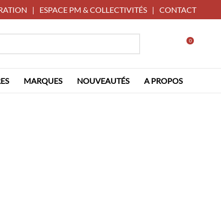
RATION
|
ESPACE PM & COLLECTIVITÉS
|
CONTACT
0
ES
MARQUES
NOUVEAUTÉS
A PROPOS