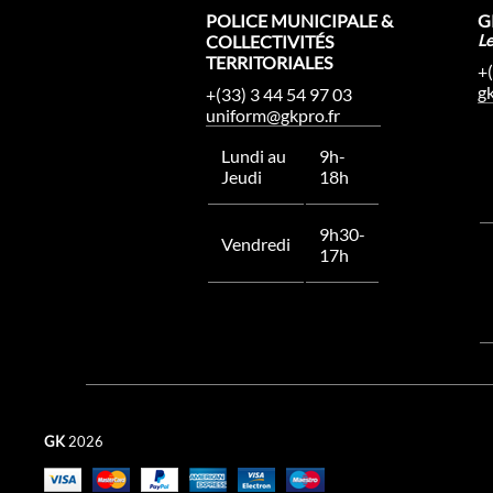
POLICE MUNICIPALE &
G
COLLECTIVITÉS
L
TERRITORIALES
+
g
+(33) 3 44 54 97 03
uniform@gkpro.fr
Lundi au
9h-
Jeudi
18h
9h30-
Vendredi
17h
GK
2026