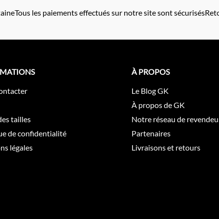
taine
Tous les paiements effectués sur notre site sont sécurisés
Reto
RMATIONS
À PROPOS
ontacter
Le Blog GK
À propos de GK
es tailles
Notre réseau de revendeu
ue de confidentialité
Partenaires
ns légales
Livraisons et retours