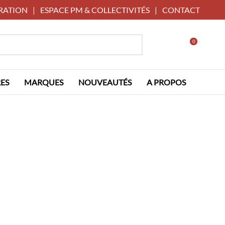
RATION
|
ESPACE PM & COLLECTIVITÉS
|
CONTACT
0
ES
MARQUES
NOUVEAUTÉS
A PROPOS