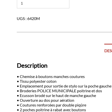
quantité
de
Chemise
marine
UGS :
6420M
manches
courtes
police
municipale
DES
Description
• Chemise à boutons manches coutures
• Tissu polyester coton
• Emplacement pour sortie de stylo sur la poche gauche
• Broderies POLICE MUNICIPALE poitrine et dos
• Ecusson brodé sur le haut de manche gauche
• Ouverture au dos pour aération
• Coutures renforcées par double piqûre
• 2 poches poitrine à rabat avec boutons