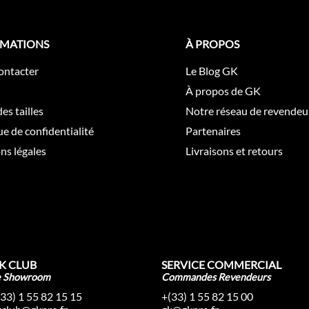
RMATIONS
À PROPOS
ontacter
Le Blog GK
À propos de GK
es tailles
Notre réseau de revendeu
ue de confidentialité
Partenaires
ns légales
Livraisons et retours
K CLUB
SERVICE COMMERCIAL
e Showroom
Commandes Revendeurs
(33) 1 55 82 15 15
+(33) 1 55 82 15 00