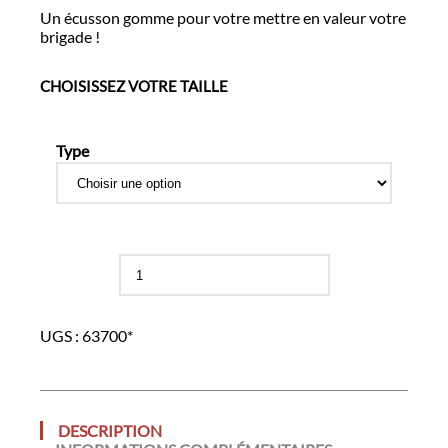
Un écusson gomme pour votre mettre en valeur votre
brigade !
CHOISISSEZ VOTRE TAILLE
Type
quantité
de
Ecusson
gomme
UGS :
63700*
DESCRIPTION