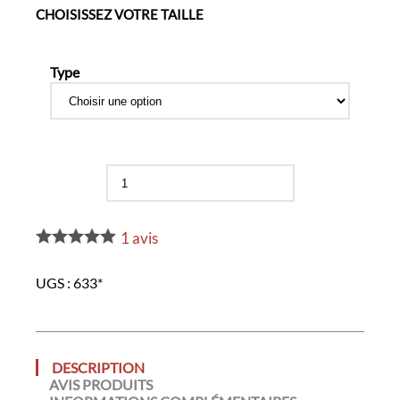
CHOISISSEZ VOTRE TAILLE
Type
quantité
de
Ecusson
prismatique
1
avis
UGS :
633*
DESCRIPTION
AVIS PRODUITS