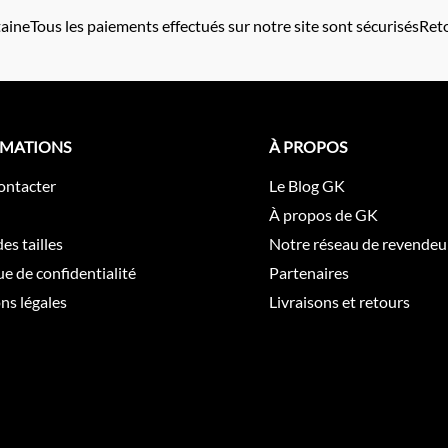
taine
Tous les paiements effectués sur notre site sont sécurisés
Reto
RMATIONS
À PROPOS
ontacter
Le Blog GK
À propos de GK
es tailles
Notre réseau de revendeu
ue de confidentialité
Partenaires
ns légales
Livraisons et retours