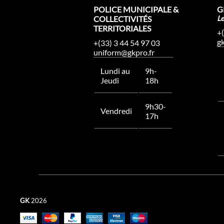
POLICE MUNICIPALE &
G
COLLECTIVITÉS
L
TERRITORIALES
+
g
+(33) 3 44 54 97 03
uniform@gkpro.fr
Lundi au
9h-
Jeudi
18h
9h30-
Vendredi
17h
GK
2026