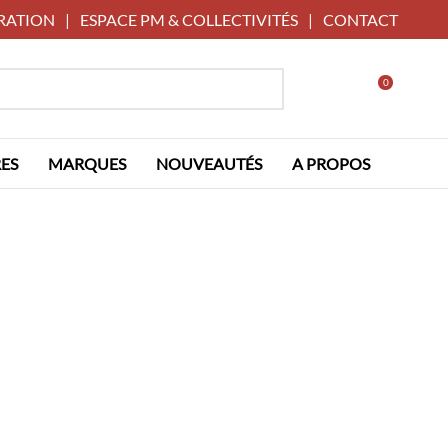
RATION
|
ESPACE PM & COLLECTIVITÉS
|
CONTACT
0
ES
MARQUES
NOUVEAUTÉS
A PROPOS