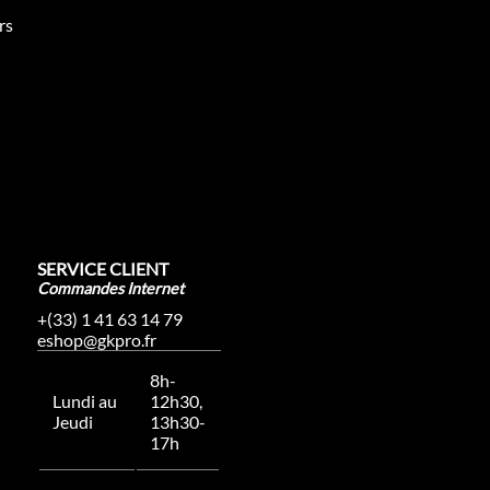
rs
SERVICE CLIENT
Commandes Internet
+(33) 1 41 63 14 79
eshop@gkpro.fr
8h-
Lundi au
12h30,
Jeudi
13h30-
17h