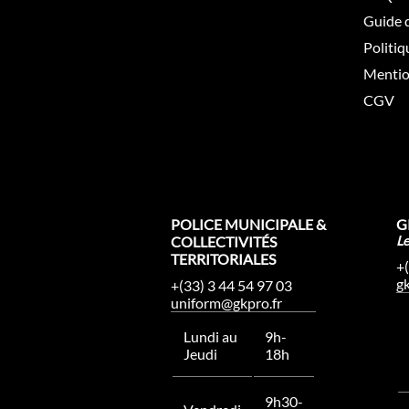
Guide d
Politiq
Mentio
CGV
POLICE MUNICIPALE &
G
COLLECTIVITÉS
L
TERRITORIALES
+
g
+(33) 3 44 54 97 03
uniform@gkpro.fr
Lundi au
9h-
Jeudi
18h
9h30-