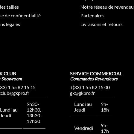
es tailles
Notre réseau de revendeu
ue de confidentialité
Partenaires
ns légales
Livraisons et retours
K CLUB
SERVICE COMMERCIAL
e Showroom
Commandes Revendeurs
(33) 1 55 82 15 15
+(33) 1 55 82 15 00
kclub@gkpro.fr
gk@gkpro.fr
9h30-
Lundi au
9h-
Lundi au
12h30,
Jeudi
18h
Jeudi
13h30-
17h30
9h-
Vendredi
17h