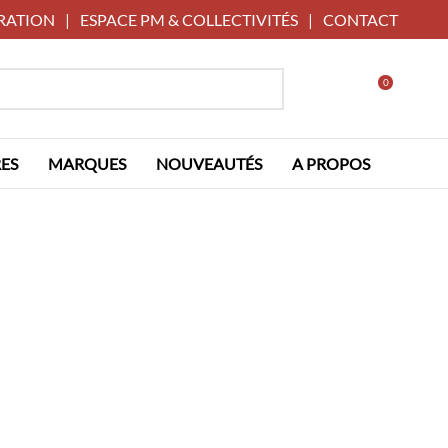
RATION
|
ESPACE PM & COLLECTIVITÉS
|
CONTACT
0
ES
MARQUES
NOUVEAUTÉS
A PROPOS