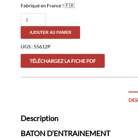
Fabriqué en France ! 🇫🇷
quantité
de
Bâton
AJOUTER AU PANIER
d’Entraînement
UGS :
55612P
TÉLÉCHARGEZ LA FICHE PDF
DES
Description
BATON D’ENTRAINEMENT