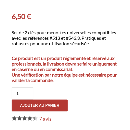
6,50
€
Set de 2 clés pour menottes universelles compatibles
avec les références #513 et #543.3. Pratiques et
robustes pour une utilisation sécurisée.
Ce produit est un produit réglementé et réservé aux
professionnels, la livraison devra se faire uniquement
en caserne ou en commissariat.
Une vérification par notre équipe est nécessaire pour
valider la commande.
quantité
de
Clés
AJOUTER AU PANIER
pour
menottes
#513.1
7
avis