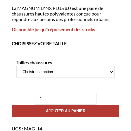
La MAGNUM LYNX PLUS 8.0 est une paire de
chaussures hautes polyvalentes conçue pour
répondre aux besoins des professionnels urbains.
Disponible jusqu'à épuisement des stocks
CHOISISSEZ VOTRE TAILLE
Tailles chaussures
quantité
de
MAGNUM
AJOUTER AU PANIER
LYNX
PLUS
8.0
UGS :
MAG-14