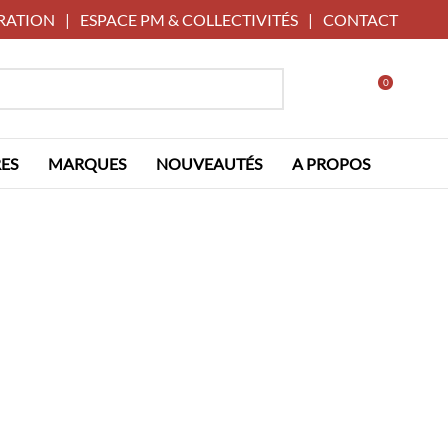
RATION
|
ESPACE PM & COLLECTIVITÉS
|
CONTACT
0
ES
MARQUES
NOUVEAUTÉS
A PROPOS