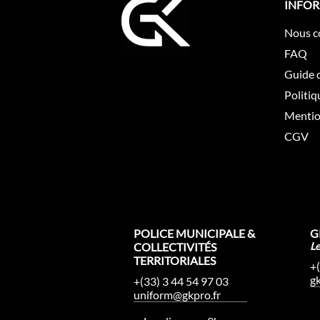
INFO
Nous c
FAQ
Guide d
Politiq
Mentio
CGV
POLICE MUNICIPALE &
G
COLLECTIVITÉS
L
TERRITORIALES
+
g
+(33) 3 44 54 97 03
uniform@gkpro.fr