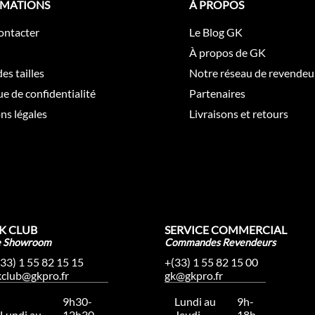
RMATIONS
À PROPOS
ontacter
Le Blog GK
À propos de GK
es tailles
Notre réseau de revendeu
ue de confidentialité
Partenaires
ns légales
Livraisons et retours
K CLUB
SERVICE COMMERCIAL
e Showroom
Commandes Revendeurs
(33) 1 55 82 15 15
+(33) 1 55 82 15 00
kclub@gkpro.fr
gk@gkpro.fr
9h30-
Lundi au
9h-
Lundi au
12h30,
Jeudi
18h