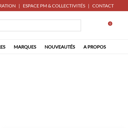
RATION
|
ESPACE PM & COLLECTIVITÉS
|
CONTACT
0
ES
MARQUES
NOUVEAUTÉS
A PROPOS