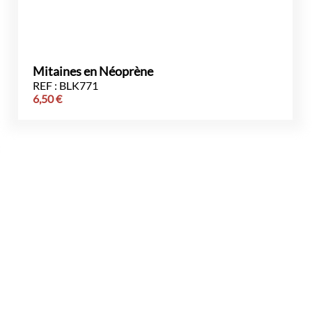
Mitaines en Néoprène
REF : BLK771
6,50
€