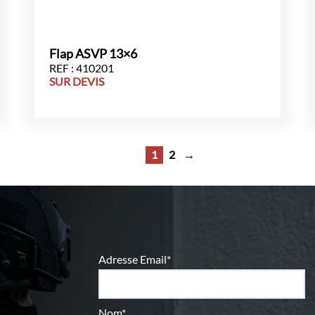
Flap ASVP 13×6
REF : 410201
SUR DEVIS
1
2
→
Adresse Email*
Nom*