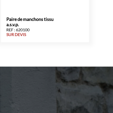
Paire de manchons tissu
a.s.v.p.
REF : 620100
SUR DEVIS