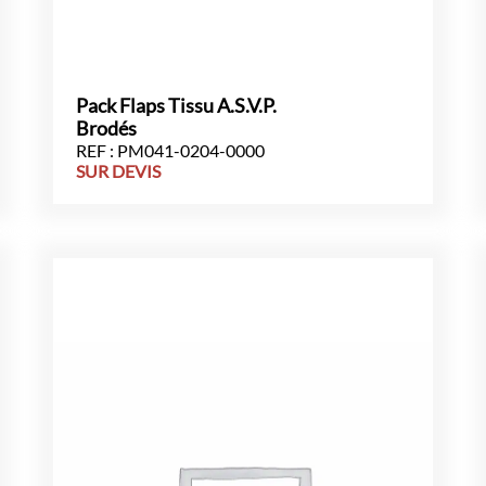
Pack Flaps Tissu A.S.V.P.
Brodés
REF : PM041-0204-0000
SUR DEVIS