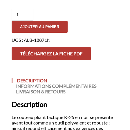
quantité
de
Couteau
AJOUTER AU PANIER
Pliant
K-
25
UGS :
ALB-18871N
-
Noir
TÉLÉCHARGEZ LA FICHE PDF
DESCRIPTION
INFORMATIONS COMPLÉMENTAIRES
LIVRAISON & RETOURS
Description
Le couteau pliant tactique K-25 en noir se présente
avant tout comme un outil polyvalent et robuste ;
ainsi, il répond efficacement aux exigences des