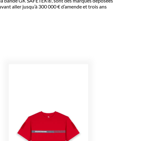
ue la bande GK SAFETEK®️, sont des marques déposées
ant aller jusqu’à 300 000 € d’amende et trois ans