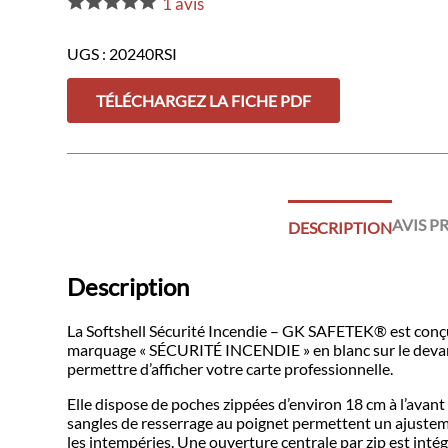
1
avis
Incendie
–
GK
UGS :
20240RSI
SAFETEK®️
TÉLÉCHARGEZ LA FICHE PDF
AVIS P
DESCRIPTION
Description
La Softshell Sécurité Incendie – GK SAFETEK®️ est conçu 
marquage « SÉCURITÉ INCENDIE » en blanc sur le devant
permettre d’afficher votre carte professionnelle.
Elle dispose de poches zippées d’environ 18 cm à l’avant
sangles de resserrage au poignet permettent un ajusteme
les intempéries. Une ouverture centrale par zip est intégr