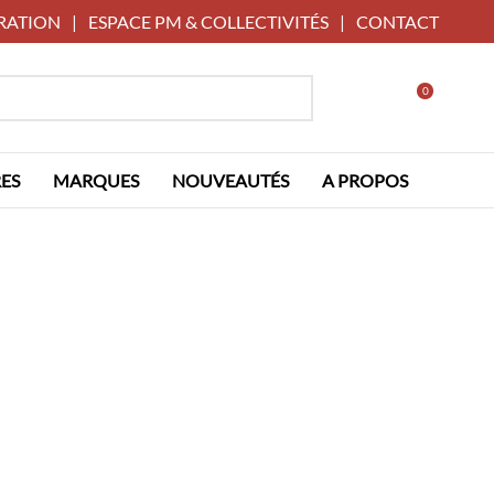
RATION
|
ESPACE PM & COLLECTIVITÉS
|
CONTACT
0
ES
MARQUES
NOUVEAUTÉS
A PROPOS