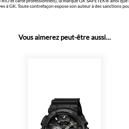
o RIO et carte professionnels), la marque GK SAFETEK®️ ainsi q
s à GK. Toute contrefaçon expose son auteur à des sanctions pouv
Vous aimerez peut-être aussi…