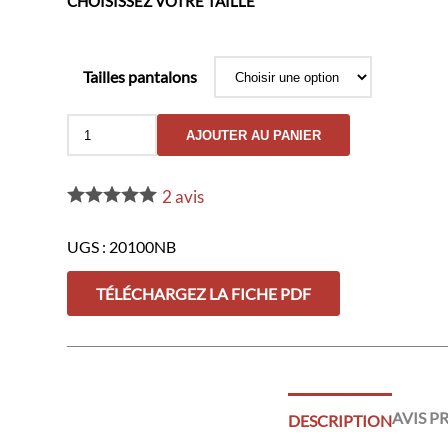
CHOISISSEZ VOTRE TAILLE
Tailles pantalons
quantité
AJOUTER AU PANIER
de
Pantalon
Sécurité
2
avis
Privée
noir
avec
UGS :
20100NB
bandes
HV
-
TÉLÉCHARGEZ LA FICHE PDF
GK
SAFETEK®️
AVIS P
DESCRIPTION