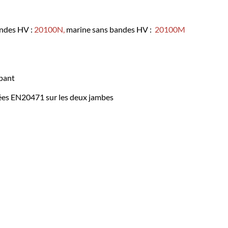
andes HV :
20100N
,
marine sans bandes HV :
20100M
ppant
es EN20471 sur les deux jambes