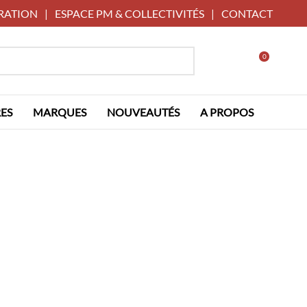
RATION
|
ESPACE PM & COLLECTIVITÉS
|
CONTACT
0
ES
MARQUES
NOUVEAUTÉS
A PROPOS