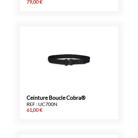
79,00
€
Ceinture Boucle Cobra®
REF : UC700N
61,00
€