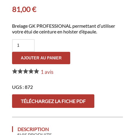
81,00
€
Brelage GK PROFESSIONAL permettant d’utiliser
votre étui de ceinture en holster d’épaule.
quantité
de
Brelage
AJOUTER AU PANIER
Seul
pour
Serie
1
avis
870
Ambidextre
UGS :
872
TÉLÉCHARGEZ LA FICHE PDF
DESCRIPTION
AVIS PRODUITS