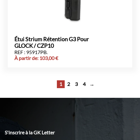
Étui Strium Rétention G3 Pour
GLOCK / CZP10
REF : 95917PB.
À partir de:
103,00
€
1
2
3
4
→
S'inscrire à la GK Letter