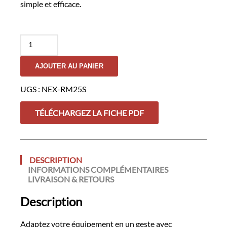
simple et efficace.
quantité
de
Adaptateur
AJOUTER AU PANIER
Rail
Picatinny
-
UGS :
NEX-RM25S
NEXTORCH
TÉLÉCHARGEZ LA FICHE PDF
DESCRIPTION
INFORMATIONS COMPLÉMENTAIRES
LIVRAISON & RETOURS
Description
Adaptez votre équipement en un geste avec