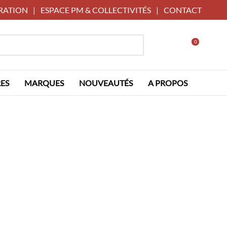
RATION
|
ESPACE PM & COLLECTIVITÉS
|
CONTACT
0
ES
MARQUES
NOUVEAUTÉS
A PROPOS