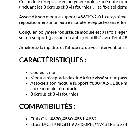
Ce module réceptacle en polymère noir se présente comme
(incluant les 3 écrous et 3 vis fournies), il se fixe solide
Associé à son module support #880KX2-01, ce système vo
repositionner sur un autre module réceptacle sans effort
Conçu en polymère robuste, ce module est à la fois léger 
sur un support (passant ou autre) et utilisé avec l’étui
Améliorez la rapidité et l’efficacité de vos intervention
CARACTÉRISTIQUES :
Couleur : noir
Module réceptacle destiné à être vissé sur un pas
Associé à son module support #880KX2-01 (lui-même 
autre module réceptacle
3 écrous et 3 vis fournies
COMPATIBILITÉS :
Étuis GK : #870, #880, #881, #882
Étuis TACTIKNIGHT #97430PB, #97431PB, #97