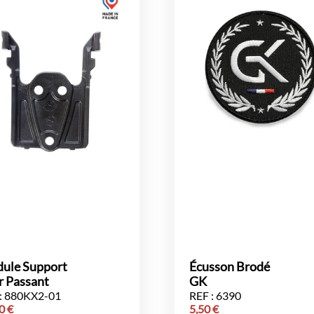
ule Support
Écusson Brodé
r Passant
GK
: 880KX2-01
REF : 6390
00
€
5,50
€