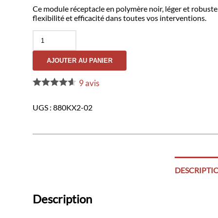
Ce module réceptacle en polymère noir, léger et robuste, 
flexibilité et efficacité dans toutes vos interventions.
quantité
de
Module
AJOUTER AU PANIER
Receptacle
#880kx2-
02
9
avis
UGS :
880KX2-02
DESCRIPTI
Description