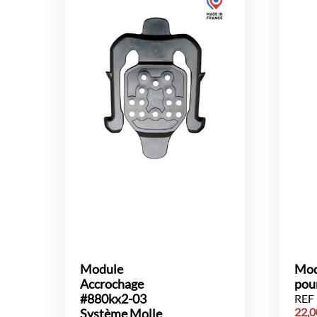
Module
Mod
Accrochage
pou
#880kx2-03
REF 
22,
Système Molle