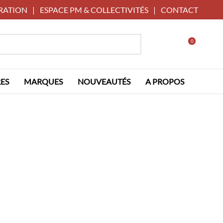
RATION
|
ESPACE PM & COLLECTIVITÉS
|
CONTACT
0
ES
MARQUES
NOUVEAUTÉS
A PROPOS