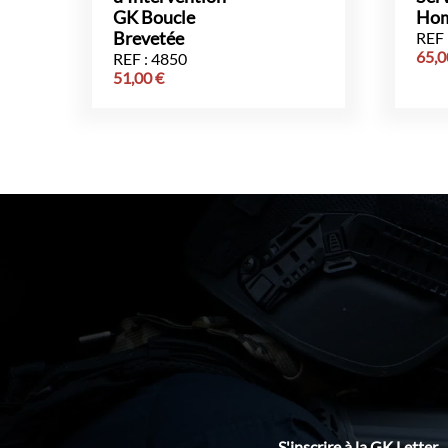
GK Boucle
Hom
Brevetée
REF 
65,
REF : 4850
51,00
€
S'inscrire à la GK Letter