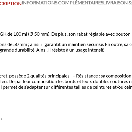
INFORMATIONS COMPLÉMENTAIRES
LIVRAISON &
CRIPTION
s GK de 100 ml (Ø 50 mm). De plus, son rabat réglable avec bouton 
urons de 50 mm ; ainsi, il garantit un maintien sécurisé. En outre, s
nde durabilité. Ainsi, il résiste à un usage intensif.
cret, possède 2 qualités principales : – Résistance : sa compositio
u feu. De par leur composition les bords et leurs doubles coutures 
 permet de s’adapter sur différentes tailles de ceintures et/ou ce
n