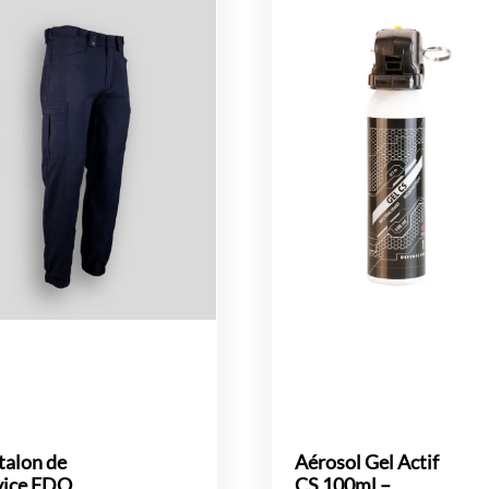
talon de
Aérosol Gel Actif
vice FDO
CS 100ml –