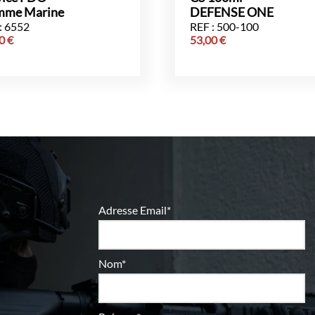
me Marine
DEFENSE ONE
: 6552
REF : 500-100
00
€
53,00
€
Adresse Email*
Nom*