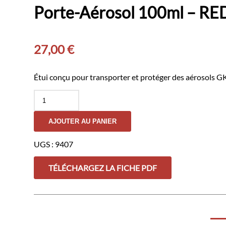
Porte-Aérosol 100ml – RE
27,00
€
Étui conçu pour transporter et protéger des aérosols GK
quantité
de
Porte-
AJOUTER AU PANIER
Aérosol
100ml
-
UGS :
9407
RED
LABEL
TÉLÉCHARGEZ LA FICHE PDF