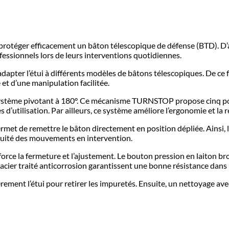
protéger efficacement un bâton télescopique de défense (BTD). D’a
ofessionnels lors de leurs interventions quotidiennes.
adapter l’étui à différents modèles de bâtons télescopiques. De ce 
 et d’une manipulation facilitée.
système pivotant à 180°. Ce mécanisme TURNSTOP propose cinq posi
 d’utilisation. Par ailleurs, ce système améliore l’ergonomie et la ré
rmet de remettre le bâton directement en position dépliée. Ainsi,
tinuité des mouvements en intervention.
rce la fermeture et l’ajustement. Le bouton pression en laiton bron
n acier traité anticorrosion garantissent une bonne résistance dans
légèrement l’étui pour retirer les impuretés. Ensuite, un nettoyage 