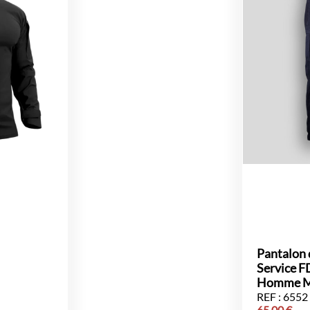
Pantalon 
Service 
Homme M
REF : 6552
65,00
€