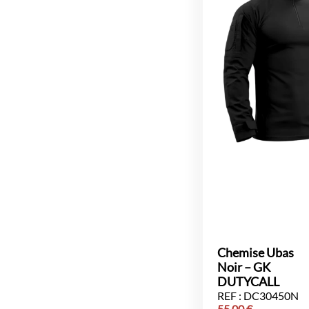
Chemise Ubas
Noir – GK
DUTYCALL
REF : DC30450N
55,00
€