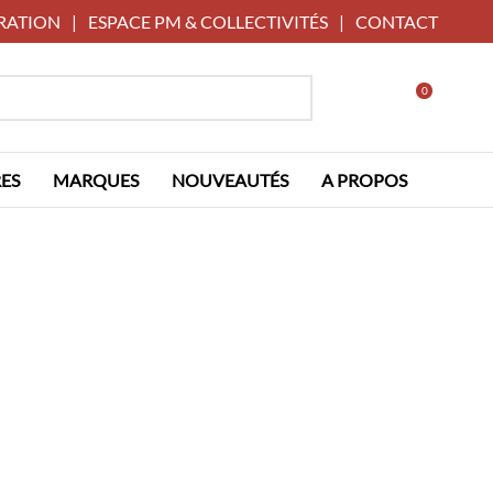
RATION
|
ESPACE PM & COLLECTIVITÉS
|
CONTACT
0
ES
MARQUES
NOUVEAUTÉS
A PROPOS