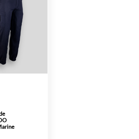
de
FDO
arine