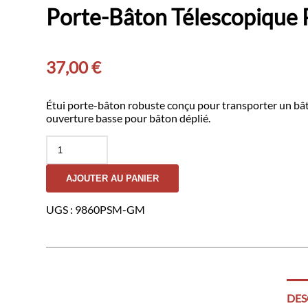
Porte-Bâton Télescopique 
37,00
€
Étui porte-bâton robuste conçu pour transporter un bât
ouverture basse pour bâton déplié.
quantité
de
Porte-
AJOUTER AU PANIER
Bâton
Télescopique
Pivotant
UGS :
9860PSM-GM
pour
Système
M.O.L.L.E
-
TIMECOP
DES