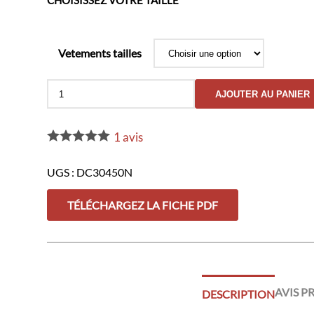
CHOISISSEZ VOTRE TAILLE
Vetements tailles
quantité
AJOUTER AU PANIER
de
Chemise
Ubas
1
avis
Noir
-
GK
UGS :
DC30450N
DUTYCALL
TÉLÉCHARGEZ LA FICHE PDF
AVIS P
DESCRIPTION