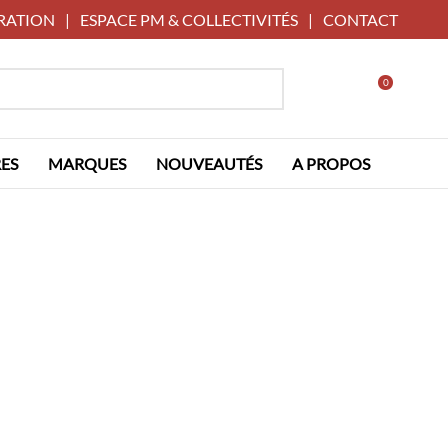
RATION
|
ESPACE PM & COLLECTIVITÉS
|
CONTACT
0
ES
MARQUES
NOUVEAUTÉS
A PROPOS