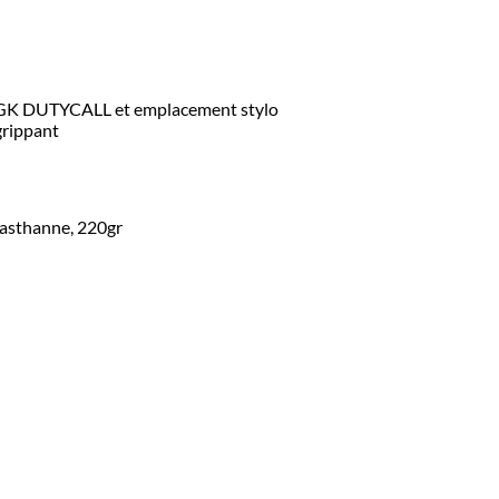
t GK DUTYCALL et emplacement stylo
grippant
lasthanne, 220gr