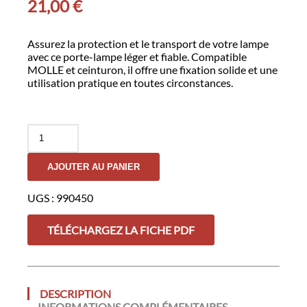
21,00
€
Assurez la protection et le transport de votre lampe
avec ce porte-lampe léger et fiable. Compatible
MOLLE et ceinturon, il offre une fixation solide et une
utilisation pratique en toutes circonstances.
quantité
de
Porte-
AJOUTER AU PANIER
Lampe
TIMECOP
2.0
UGS :
990450
TÉLÉCHARGEZ LA FICHE PDF
DESCRIPTION
INFORMATIONS COMPLÉMENTAIRES