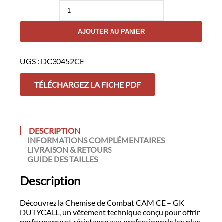
quantité
de
Chemise
AJOUTER AU PANIER
de
combat
CAM
UGS :
DC30452CE
CE
-
GK
TÉLÉCHARGEZ LA FICHE PDF
DUTYCALL
DESCRIPTION
INFORMATIONS COMPLÉMENTAIRES
LIVRAISON & RETOURS
GUIDE DES TAILLES
Description
Découvrez la Chemise de Combat CAM CE – GK
DUTYCALL, un vêtement technique conçu pour offrir
performance et résistance aux professionnels les plus