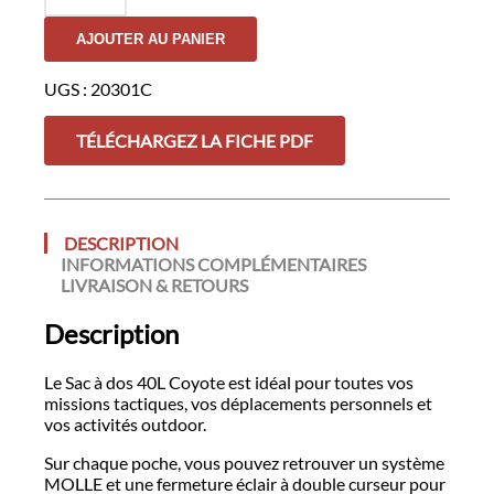
de
Sac
AJOUTER AU PANIER
à
dos
BLAKE
UGS :
20301C
40L
Coyote
TÉLÉCHARGEZ LA FICHE PDF
DESCRIPTION
INFORMATIONS COMPLÉMENTAIRES
LIVRAISON & RETOURS
Description
Le Sac à dos 40L Coyote est idéal pour toutes vos
missions tactiques, vos déplacements personnels et
vos activités outdoor.
Sur chaque poche, vous pouvez retrouver un système
MOLLE et une fermeture éclair à double curseur pour