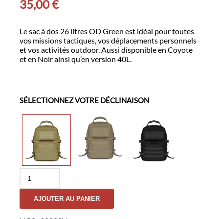
35,00
€
Le sac à dos 26 litres OD Green est idéal pour toutes
vos missions tactiques, vos déplacements personnels
et vos activités outdoor. Aussi disponible en Coyote
et en Noir ainsi qu’en version 40L.
SÉLECTIONNEZ VOTRE DÉCLINAISON
quantité
de
Sac
AJOUTER AU PANIER
à
dos
BLAKE