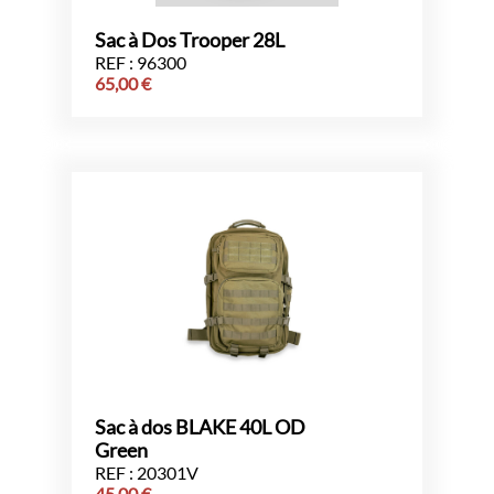
Sac à Dos Trooper 28L
REF : 96300
65,00
€
Sac à dos BLAKE 40L OD
Green
REF : 20301V
45,00
€