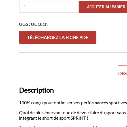
quantité
AJOUTER AU PANIER
de
Short
de
UGS :
UC181N
Sport
Sprint
2-
TÉLÉCHARGEZ LA FICHE PDF
en-
1
GK
UNDERCOVER
Noir
DES
Description
100% conçu pour optimiser vos performances sportives, 
Quoi de plus énervant que de devoir faire du sport san
intégrant le short de sport SPRINT !