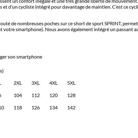
sent un confort inégalé et une très grande liberté de mouvement. 
et d’un cycliste intégré pour davantage de maintien. C’est ce cycli
té de nombreuses poches sur ce short de sport SPRINT, permettan
nt votre smartphone). Nous avons également intégré un passant au
anger son smartphone
m)
L
2XL
3XL
4XL
5XL
6
104
112
120
128
10
118
126
134
142