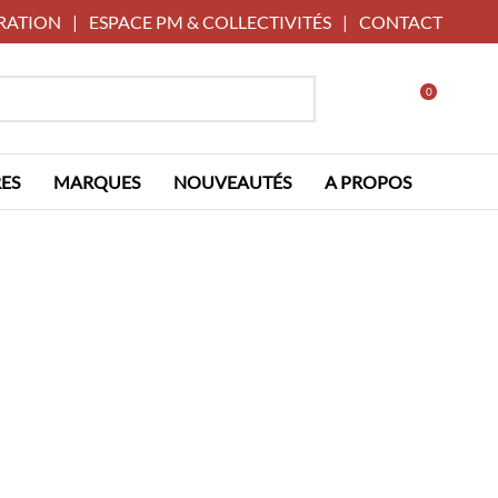
RATION
|
ESPACE PM & COLLECTIVITÉS
|
CONTACT
0
ES
MARQUES
NOUVEAUTÉS
A PROPOS