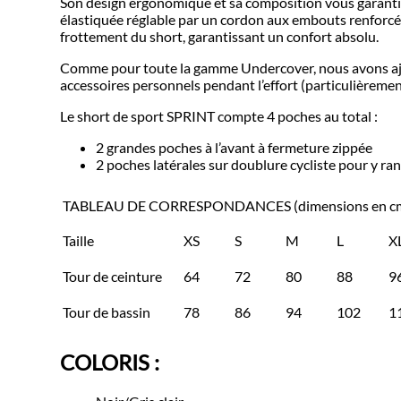
Son design ergonomique et sa composition vous garantis
élastiquée réglable par un cordon aux embouts renforcés 
frottement du short, garantissant un confort absolu.
Comme pour toute la gamme Undercover, nous avons ajou
accessoires personnels pendant l’effort (particulièreme
Le short de sport SPRINT compte 4 poches au total :
2 grandes poches à l’avant à fermeture zippée
2 poches latérales sur doublure cycliste pour y r
TABLEAU DE CORRESPONDANCES (dimensions en c
Taille
XS
S
M
L
X
Tour de ceinture
64
72
80
88
9
Tour de bassin
78
86
94
102
1
COLORIS :