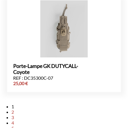
Porte-Lampe GK DUTYCALL-
Coyote
REF : DC35300C-07
25,00
€
1
2
3
4