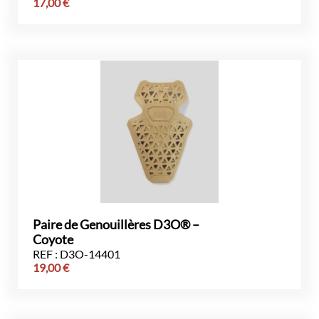
17,00
€
Paire de Genouillères D3O® –
Coyote
REF : D3O-14401
19,00
€