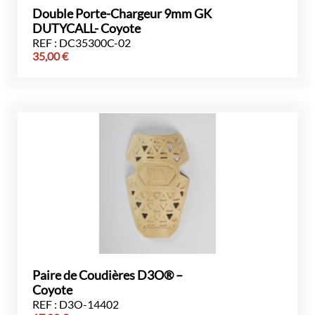
Double Porte-Chargeur 9mm GK
DUTYCALL- Coyote
REF : DC35300C-02
35,00
€
Paire de Coudières D3O® –
Coyote
REF : D3O-14402