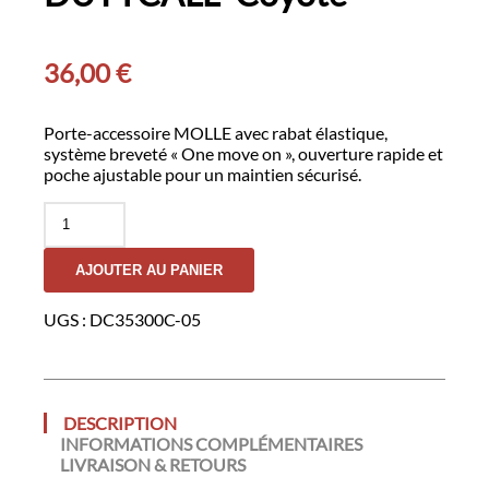
36,00
€
Porte-accessoire MOLLE avec rabat élastique,
système breveté « One move on », ouverture rapide et
poche ajustable pour un maintien sécurisé.
quantité
de
Double
AJOUTER AU PANIER
Porte-
Chargeur
5.56
UGS :
DC35300C-05
Superposé
GK
DUTYCALL-
Coyote
DESCRIPTION
INFORMATIONS COMPLÉMENTAIRES
LIVRAISON & RETOURS