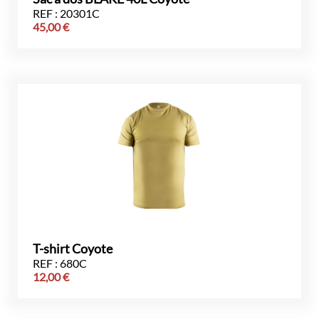
REF : 20301C
45,00
€
T-shirt Coyote
REF : 680C
12,00
€