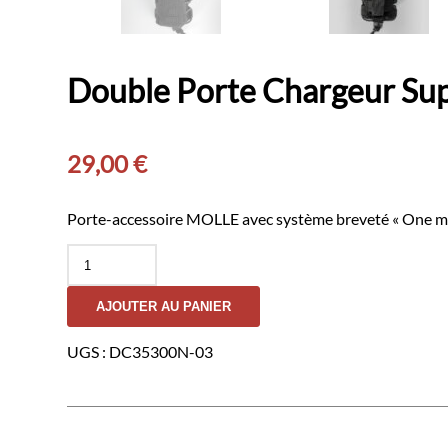
Double Porte Chargeur S
29,00
€
Porte-accessoire MOLLE avec système breveté « One move
quantité
de
Double
AJOUTER AU PANIER
Porte
Chargeur
Superposé
UGS :
DC35300N-03
9mm
GK
DUTYCALL-
Noir