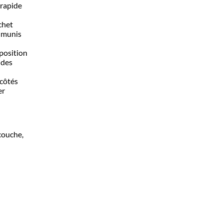
 rapide
chet
n munis
position
ides
 côtés
er
couche,