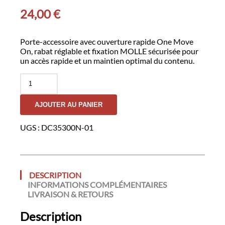
24,00
€
Porte-accessoire avec ouverture rapide One Move
On, rabat réglable et fixation MOLLE sécurisée pour
un accès rapide et un maintien optimal du contenu.
quantité
de
Porte-
AJOUTER AU PANIER
Chargeur
9mm
GK
UGS :
DC35300N-01
DUTYCALL
-
Noir
DESCRIPTION
INFORMATIONS COMPLÉMENTAIRES
LIVRAISON & RETOURS
Description