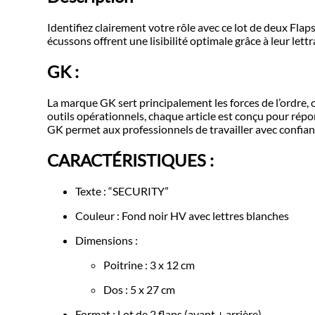
Identifiez clairement votre rôle avec ce lot de deux Fla
écussons offrent une lisibilité optimale grâce à leur lettr
GK :
La marque GK sert principalement les forces de l’ordre, o
outils opérationnels, chaque article est conçu pour répo
GK permet aux professionnels de travailler avec confia
CARACTÉRISTIQUES :
Texte : “SECURITY”
Couleur : Fond noir HV avec lettres blanches
Dimensions :
Poitrine : 3 x 12 cm
Dos : 5 x 27 cm
Format : Lot de 2 flaps (avant + arrière)