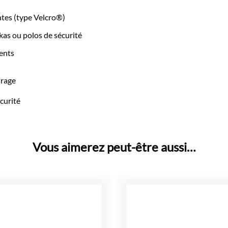
ntes (type Velcro®)
arkas ou polos de sécurité
uents
irage
écurité
Vous aimerez peut-être aussi…