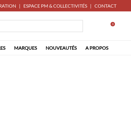
RATION
|
ESPACE PM & COLLECTIVITÉS
|
CONTACT
0
ES
MARQUES
NOUVEAUTÉS
A PROPOS