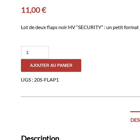
11,00
€
Lot de deux flaps noir HV “SECURITY” : un petit format 3
quantité
de
Pack
AJOUTER AU PANIER
Flaps
"SECURITY"
noir
UGS :
20S-FLAP1
HV
(poitrine
et
dos)
3x12cm
+
5x27cm
DES
Description