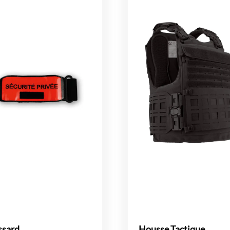
ssard
Housse Tactique