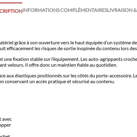
INFORMATIONS COMPLÉMENTAIRES
LIVRAISON &
CRIPTION
tériel grâce à son ouverture vers le haut équipée d’un système de 
uit efficacement les risques de sortie inopinée du contenu lors de
t une fixation stable sur l’équipement. Les auto-agrippants croc
nt velours. Il offre donc un maintien fiable au quotidien.
râce aux élastiques positionnés sur les côtés du porte-accessoire. L
 en conservant un accès pratique et sécurisé au contenu.
t avec
topper
ochet