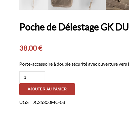
Poche de Délestage GK D
38,00
€
Porte-accessoire à double sécurité avec ouverture vers 
quantité
de
Poche
AJOUTER AU PANIER
de
Délestage
GK
UGS :
DC35300MC-08
DUTYCALL-
Multicam