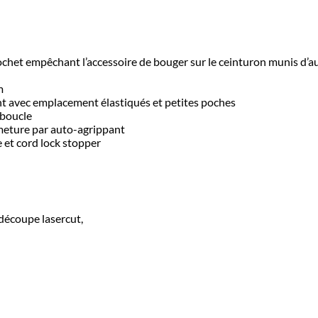
het empêchant l’accessoire de bouger sur le ceinturon munis d’a
m
t avec emplacement élastiqués et petites poches
 boucle
rmeture par auto-agrippant
 et cord lock stopper
découpe lasercut,