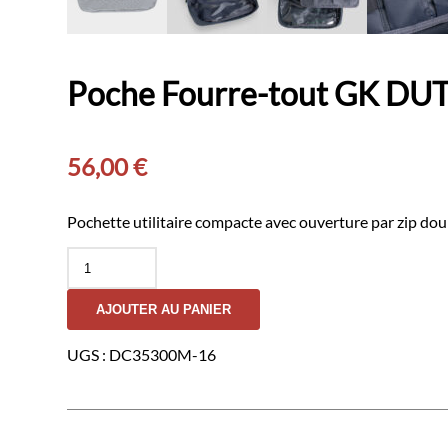
Poche Fourre-tout GK DU
56,00
€
Pochette utilitaire compacte avec ouverture par zip doub
quantité
de
Poche
AJOUTER AU PANIER
Fourre-
tout
GK
UGS :
DC35300M-16
DUTYCALL-
Marine