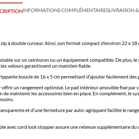
INFORMATIONS COMPLÉMENTAIRES
LIVRAISON &
CRIPTION
 zip à double curseur. Ainsi, son format compact d’environ 22 x 18
stable sur un ceinturon ou un équipement compatible. De plus, le
ies velours garantissent un maintien fiable.
agrippante boucle de 16 x 5 cm permettant d’ajouter facilement des
our offrir un rangement optimisé. Le pad intérieur amovible fixé pa
in de maintenir les accessoires bien en place. En complément, le 
esoins.
transparente et d’une fermeture par auto-agrippant facilite le ra
able avec cord lock stopper assure une retenue supplémentaire du 