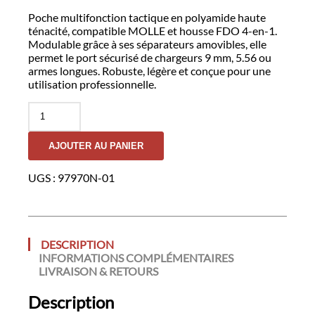
Poche multifonction tactique en polyamide haute
ténacité, compatible MOLLE et housse FDO 4-en-1.
Modulable grâce à ses séparateurs amovibles, elle
permet le port sécurisé de chargeurs 9 mm, 5.56 ou
armes longues. Robuste, légère et conçue pour une
utilisation professionnelle.
quantité
de
Poche
AJOUTER AU PANIER
Multifonction
GK
UGS :
97970N-01
DESCRIPTION
INFORMATIONS COMPLÉMENTAIRES
LIVRAISON & RETOURS
Description