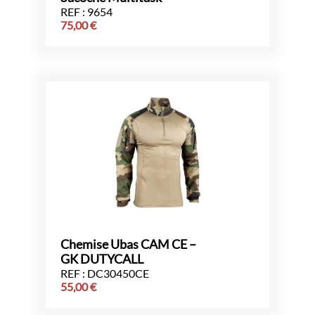
REF : 9654
75,00
€
Chemise Ubas CAM CE –
GK DUTYCALL
REF : DC30450CE
55,00
€