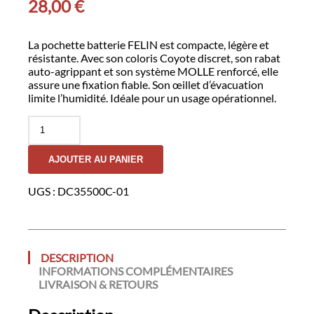
28,00
€
La pochette batterie FELIN est compacte, légère et
résistante. Avec son coloris Coyote discret, son rabat
auto-agrippant et son système MOLLE renforcé, elle
assure une fixation fiable. Son œillet d’évacuation
limite l’humidité. Idéale pour un usage opérationnel.
quantité
de
Pochette
AJOUTER AU PANIER
Batterie
FELIN
-
UGS :
DC35500C-01
GK
DESCRIPTION
INFORMATIONS COMPLÉMENTAIRES
LIVRAISON & RETOURS