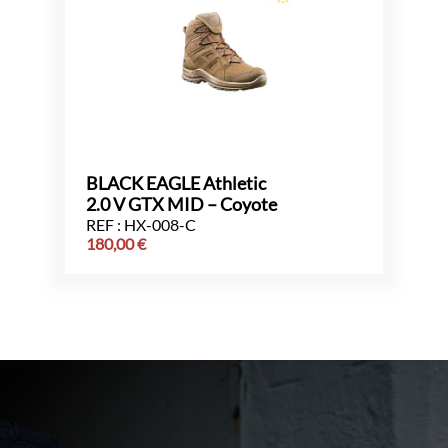
BLACK EAGLE Athletic
2.0 V GTX MID – Coyote
REF : HX-008-C
180,00
€