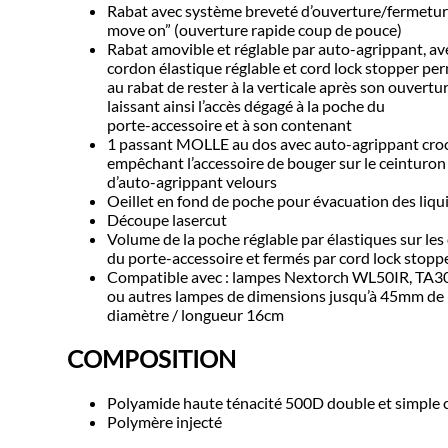
Rabat avec système breveté d’ouverture/fermetu
move on” (ouverture rapide coup de pouce)
Rabat amovible et réglable par auto-agrippant, av
cordon élastique réglable et cord lock stopper pe
au rabat de rester à la verticale après son ouvertur
laissant ainsi l’accès dégagé à la poche du
porte-accessoire et à son contenant
1 passant MOLLE au dos avec auto-agrippant cro
empêchant l’accessoire de bouger sur le ceinturo
d’auto-agrippant velours
Oeillet en fond de poche pour évacuation des liqu
Découpe lasercut
Volume de la poche réglable par élastiques sur les
du porte-accessoire et fermés par cord lock stopp
Compatible avec : lampes Nextorch WL50IR, T
ou autres lampes de dimensions jusqu’à 45mm de
diamètre / longueur 16cm
COMPOSITION
Polyamide haute ténacité 500D double et simple 
Polymère injecté