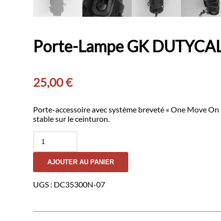
Porte-Lampe GK DUTYCALL
25,00
€
Porte-accessoire avec système breveté « One Move On » 
stable sur le ceinturon.
quantité
de
Porte-
AJOUTER AU PANIER
Lampe
GK
DUTYCALL-
UGS :
DC35300N-07
Noir