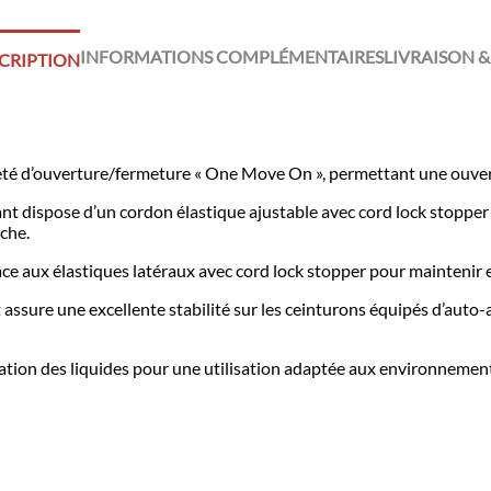
INFORMATIONS COMPLÉMENTAIRES
LIVRAISON &
CRIPTION
veté d’ouverture/fermeture « One Move On », permettant une ouver
nt dispose d’un cordon élastique ajustable avec cord lock stopper a
oche.
grâce aux élastiques latéraux avec cord lock stopper pour maintenir
sure une excellente stabilité sur les ceinturons équipés d’auto-a
cuation des liquides pour une utilisation adaptée aux environnemen