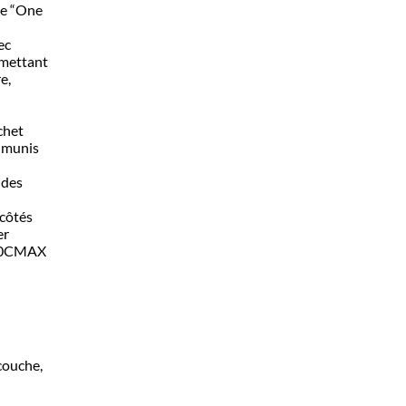
re “One
ec
rmettant
e,
chet
n munis
ides
 côtés
er
A30CMAX
couche,