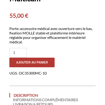
55,00
€
Porte-accessoire médical avec ouverture vers le bas,
fixation MOLLE stable et plateforme intérieure
réglable pour organiser efficacement le matériel
médical.
quantité
de
Trousse
AJOUTER AU PANIER
Sanitaire
IFAK
MOLLE
UGS :
DC35300MC-10
GK
DUTYCALL-
Multicam
DESCRIPTION
INFORMATIONS COMPLÉMENTAIRES
LIVRAISON & RETOURS