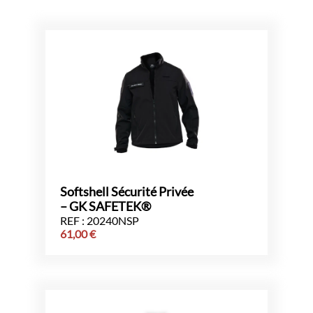
Softshell Sécurité Privée
– GK SAFETEK®️
REF : 20240NSP
61,00
€