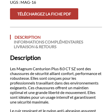
UGS :
MAG-16
PLUS
8.0
CT
TÉLÉCHARGEZ LA FICHE PDF
SZ
DESCRIPTION
INFORMATIONS COMPLÉMENTAIRES
LIVRAISON & RETOURS
Description
Les Magnum Centurion Plus 8.0 CT SZ sont des
chaussures de sécurité alliant confort, performance et
robustesse. Elles sont conçues pour les
professionnels travaillant dans des environnements
exigeants. Ces chaussures offrent un maintien
optimal et une grande liberté de mouvement. Elles
sont idéales pour un usage intensif et garantissent
une sécurité maximale.
Le cuir respirant et le nylon anti-abrasion assurent